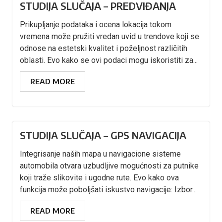
STUDIJA SLUČAJA – PREDVIĐANJA
Prikupljanje podataka i ocena lokacija tokom
vremena može pružiti vredan uvid u trendove koji se
odnose na estetski kvalitet i poželjnost različitih
oblasti. Evo kako se ovi podaci mogu iskoristiti za...
READ MORE
STUDIJA SLUČAJA – GPS NAVIGACIJA
Integrisanje naših mapa u navigacione sisteme
automobila otvara uzbudljive mogućnosti za putnike
koji traže slikovite i ugodne rute. Evo kako ova
funkcija može poboljšati iskustvo navigacije: Izbor...
READ MORE