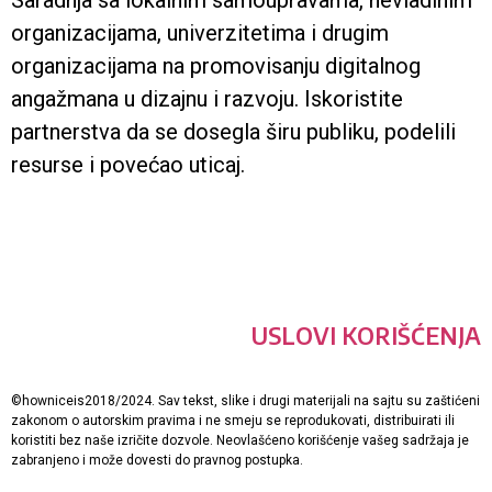
Saradnja sa lokalnim samoupravama, nevladinim
organizacijama, univerzitetima i drugim
organizacijama na promovisanju digitalnog
angažmana u dizajnu i razvoju. Iskoristite
partnerstva da se dosegla širu publiku, podelili
resurse i povećao uticaj.
USLOVI KORIŠĆENJA
©howniceis2018/2024. Sav tekst, slike i drugi materijali na sajtu su zaštićeni
zakonom o autorskim pravima i ne smeju se reprodukovati, distribuirati ili
koristiti bez naše izričite dozvole. Neovlašćeno korišćenje vašeg sadržaja je
zabranjeno i može dovesti do pravnog postupka.