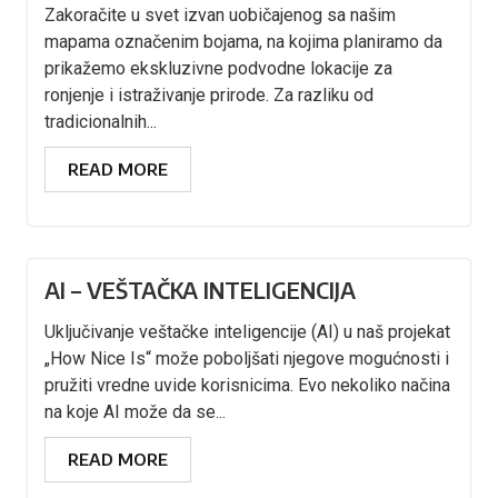
Zakoračite u svet izvan uobičajenog sa našim
mapama označenim bojama, na kojima planiramo da
prikažemo ekskluzivne podvodne lokacije za
ronjenje i istraživanje prirode. Za razliku od
tradicionalnih...
READ MORE
AI – VEŠTAČKA INTELIGENCIJA
Uključivanje veštačke inteligencije (AI) u naš projekat
„How Nice Is“ može poboljšati njegove mogućnosti i
pružiti vredne uvide korisnicima. Evo nekoliko načina
na koje AI može da se...
READ MORE