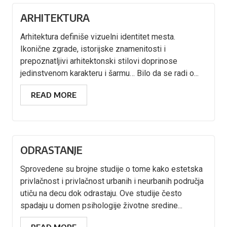
ARHITEKTURA
Arhitektura definiše vizuelni identitet mesta.
Ikonične zgrade, istorijske znamenitosti i
prepoznatljivi arhitektonski stilovi doprinose
jedinstvenom karakteru i šarmu… Bilo da se radi o...
READ MORE
ODRASTANJE
Sprovedene su brojne studije o tome kako estetska
privlačnost i privlačnost urbanih i neurbanih područja
utiču na decu dok odrastaju. Ove studije često
spadaju u domen psihologije životne sredine...
READ MORE