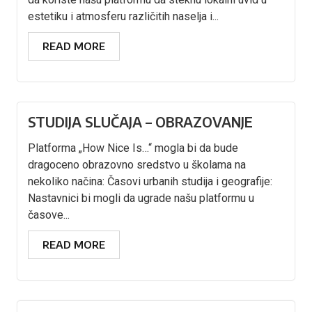
estetiku i atmosferu različitih naselja i...
READ MORE
STUDIJA SLUČAJA – OBRAZOVANJE
Platforma „How Nice Is…“ mogla bi da bude
dragoceno obrazovno sredstvo u školama na
nekoliko načina: Časovi urbanih studija i geografije:
Nastavnici bi mogli da ugrade našu platformu u
časove...
READ MORE