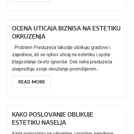
OCENA UTICAJA BIZNISA NA ESTETIKU
OKRUZENJA
Problem Preduzeća takodje oblikuju gradove i
zajednice, ali se njihov uticaj na estetiku i opšte
blagostanje često ignoriše. Dok neka preduzeća
unapređuju svoje okruženje promišljenim...
READ MORE
KAKO POSLOVANJE OBLIKUJE
ESTETIKU NASELJA
Kada pomislimo na vibrantne, uspešne zajednice,