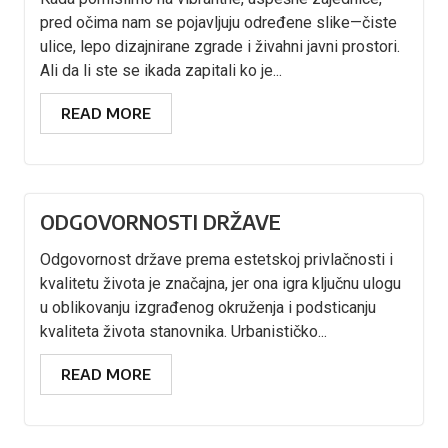
pred očima nam se pojavljuju određene slike—čiste
ulice, lepo dizajnirane zgrade i živahni javni prostori.
Ali da li ste se ikada zapitali ko je...
READ MORE
ODGOVORNOSTI DRŽAVE
Odgovornost države prema estetskoj privlačnosti i
kvalitetu života je značajna, jer ona igra ključnu ulogu
u oblikovanju izgrađenog okruženja i podsticanju
kvaliteta života stanovnika. Urbanističko...
READ MORE