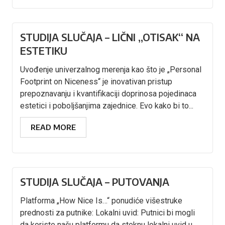
STUDIJA SLUČAJA – LIČNI „OTISAK“ NA
ESTETIKU
Uvođenje univerzalnog merenja kao što je „Personal
Footprint on Niceness“ je inovativan pristup
prepoznavanju i kvantifikaciji doprinosa pojedinaca
estetici i poboljšanjima zajednice. Evo kako bi to...
READ MORE
STUDIJA SLUČAJA – PUTOVANJA
Platforma „How Nice Is…“ ponudiće višestruke
prednosti za putnike: Lokalni uvid: Putnici bi mogli
da koriste našu platformu da steknu lokalni uvid u